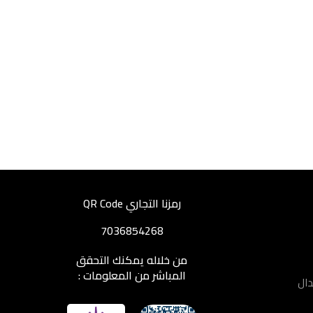
رمزنا التجاري QR Code
7036854268
من خلاله يمكنك التحقق
المباشر من المعلومات :
دال