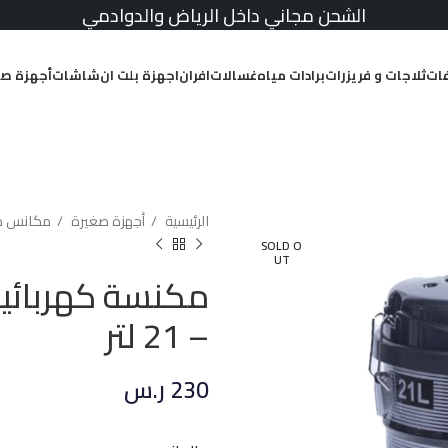
الشحن مجاني داخل الرياض والدوادمي
ات
ثلاجات و فريزرات
برادات مياه
غسالات
افران
اجهزة بلت ان
شاشات
أجهزة صغ
الرئيسية
أجهزة صغيرة
مكانس كه
SOLD O
UT
– 21 لتر
230
ر.س