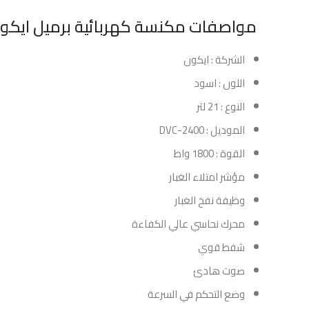
مواصفات مكنسة كهربائية برميل ايكون – 1800 وات – 21 
الشركة : ايكون
اللون : اسود
النوع : 21 لتر
الموديل : DVC-2400
القوة : 1800 واط
مؤشر امتلاء الغبار
وظيفة نفخ الغبار
محرك نحاسي عالي الكفاءة
شفط قوي
صوت هادئ
وضع التحكم في السرعة