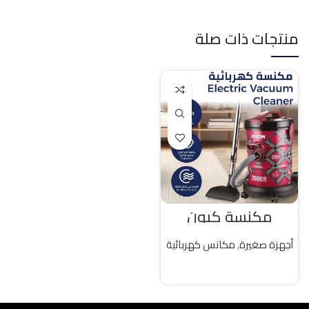
منتجات ذات صلة
مكنسة كيون
كهربائية 25 لتر 2000
واط تركى
أجهزة صغيرة
,
مكانس كهربائية
قراءة المزيد