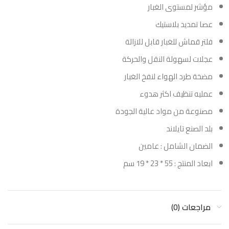
مؤشر لمستوى الغبار
عصا تمديد بلاستيك
فلتر قماش للغبار قابل للازالة
عجلات لسهولة النقل والحركة
مضخة طرد الهواء لنفخ الغبار
عمليه تنظيف اكثر هدوء
مصنوعة من مواد عالية الجودة
بلد الصنع تايلاند
الضمان الشامل : عامين
ابعاد المنتج : ‎19 * 23 * 55 سم
مراجعات (0)