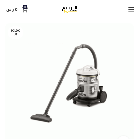
0
0
ر.س
SOLD O
UT