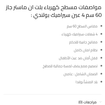
مواصفات مسطح كهرباء بلت ان ماستر جاز
60 سم 4 عين سيراميك بولندي :
مقاس السطح 60 سم
4 شعلات سيراميك كهرباء
مفاتيح جانبية للتحكم
نظام امان كامل
قفل أمان ضد عبث الأطفال
تصميم مميز يضف لمسة جمالية للمطبخ
الضمان الشامل : عامين
بلد المنشأ بولندا
مراجعات (0)