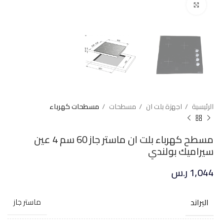
Click to enlarge
الرئيسية
اجهزة بلت ان
مسطحات
مسطحات كهرباء
مسطح كهرباء بلت ان ماستر جاز 60 سم 4 عين
سيراميك بولندي
1,044
ر.س
البراند
ماستر جاز