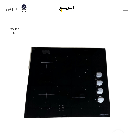
0
0
ر.س
SOLD O
UT