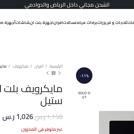
الشحن مجاني داخل الرياض والدوادمي
ات
ثلاجات و فريزرات
برادات مياه
غسالات
افران
اجهزة بلت ان
شاشات
أجهزة صغ
الرئيسية
افران
ميكرويف
مايكر
-11%
SOLD O
ستيل
UT
1,026
ر.س
1,150
ر.س
غير متوفر في المخزون