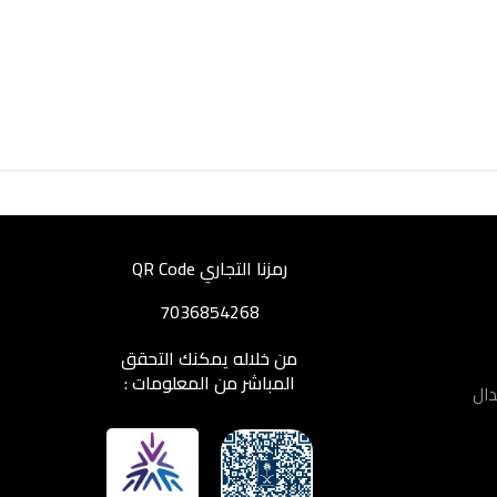
رمزنا التجاري QR Code
7036854268
من خلاله يمكنك التحقق
المباشر من المعلومات :
دال