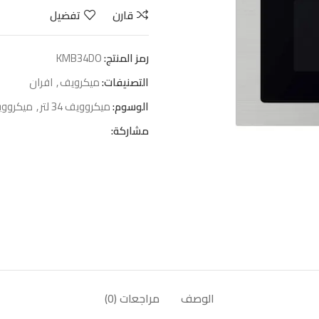
قارن
تفضيل
رمز المنتج:
KMB34DO
التصنيفات:
ميكرويف
,
افران
الوسوم:
ميكروويف 34 لتر
,
ميكرووي
مشاركة:
الوصف
مراجعات (0)