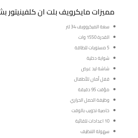
مميزات مايكرويف بلت ان كلفينيتور بشواية 34 لتر 
سعة الميكروويف 34 لتر
القدرة 1550 وات
5 مستويات للطاقة
شواية دخلية
شاشة ليد عرض
قفل أمان للأطفال
مؤقت 95 دقيقة
وظيفة الحمل الحراري
خاصية تذويب ب
الوقت
10 اعدادات تلقائية
سهولة التنظيف