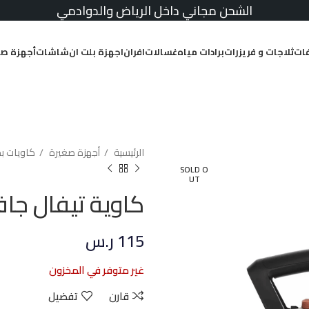
الشحن مجاني داخل الرياض والدوادمي
ات
ثلاجات و فريزرات
برادات مياه
غسالات
افران
اجهزة بلت ان
شاشات
أجهزة صغ
الرئيسية
أجهزة صغيرة
كاويات ب
SOLD O
UT
كاوية تيفال جافة 1200 واط كلاسي
115
ر.س
غير متوفر في المخزون
قارن
تفضيل