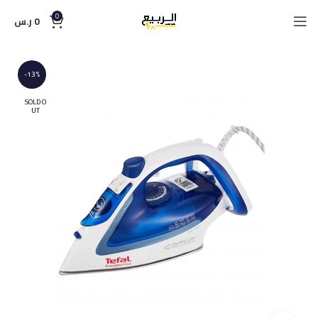
0
0
ر.س
-13%
SOLD O
UT