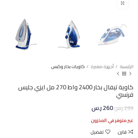
Click to enlarge
الرئيسية
أجهزة صغيرة
كاويات بخار وكبس
كاوية تيفال بخار 2400 واط 270 مل ايزي جليس
فرنسي
260
ر.س
299
ر.س
غير متوفر في المخزون
قارن
تفضيل