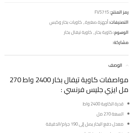
رمز المنتج:
FV5715
التصنيفات:
أجهزة صغيرة
,
كاويات بخار وكبس
الوسوم:
كاوية بخار
,
كاوية تيفال بخار
مشاركة:
الوصف
مواصفات كاوية تيفال بخار 2400 واط 270
مل ايزي جليس فرنسي :
قدرة الكاوية 2400 واط
السعة 270 مل
معدل دفع البخار يصل إلى 190 جرام/الدقيقة