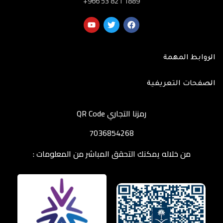
‎+966 53 821 1889
الروابط المهمة
الصفحات التعريفية
رمزنا التجاري QR Code
7036854268
من خلاله يمكنك التحقق المباشر من المعلومات :