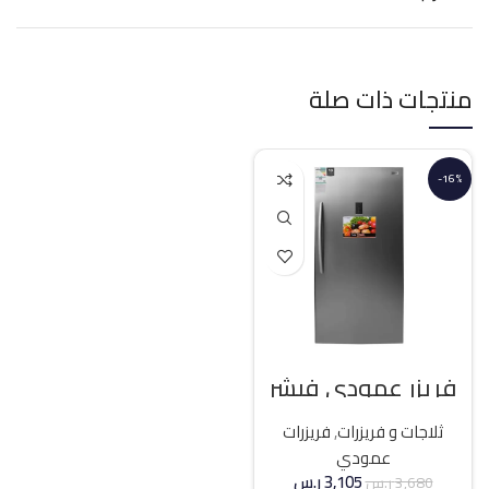
منتجات ذات صلة
-16%
فريزر عمودي فيشر
21 قدم انفرتر – فضي
ثلاجات و فريزرات
,
فريزرات
عمودي
3,105
ر.س
3,680
ر.س