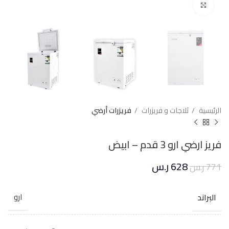
Click to enlarge
الرئيسية
ثلاجات و فريزرات
فريزرات أرضي
فريز ارضي ارو 3 قدم – ابيض
628
ر.س
771
ر.س
البراند
ارو