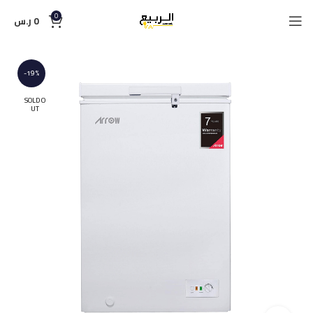
0
0
ر.س
-19%
SOLD O
UT