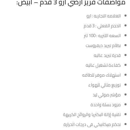
مواصفات فريز ارضي ارو 3 قدم – ابيض:
العلامه التجاريه : ارو
الحجم الفعلي : 3 قدم
السعه اللتريه : 100 لتر
نظام تبريد ديفروست
قدرة تبريد عاليه
كفاءة تشغيل عاليه
استهلاك موفر للطاقه
توزيع مثالي للهواء
مؤشر ضوئي ليد
مزود بسلة واحدة
تقنية إزالة البكتريا والروائح الكريهة
تحكم ميكانيكي فى درجات الحرارة