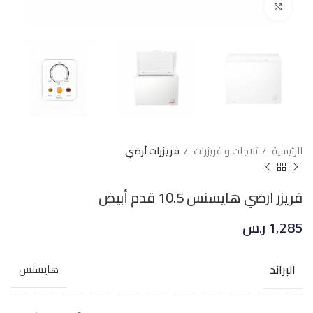
Click to enlarge
الرئيسية
ثلاجات و فريزرات
فريزرات أرضي
فريزر ارضي هايسنس 10.5 قدم أبيض
1,285
ر.س
البراند
هايسنس