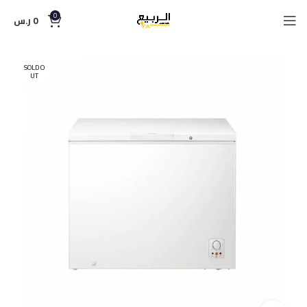
0
0
ر.س
SOLD O
UT