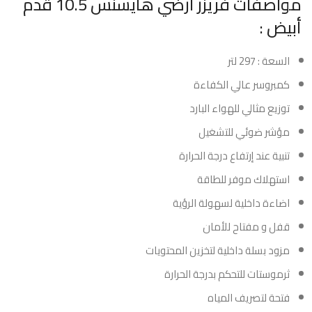
مواصفات فريزر ارضي هايسنس 10.5 قدم
أبيض :
السعة : 297 لتر
كمبروسر عالي الكفاءة
توزيع مثالي للهواء البارد
مؤشر ضوئي للتشغيل
تنبية عند إرتفاع درجة الحرارة
استهلاك موفر للطاقة
اضاءة داخلية لسهولة الرؤية
قفل و مفتاح للأمان
مزود بسلة داخلية لتخزين المحتويات
ثرموستات للتحكم بدرجة الحرارة
فتحة لتصريف المياه