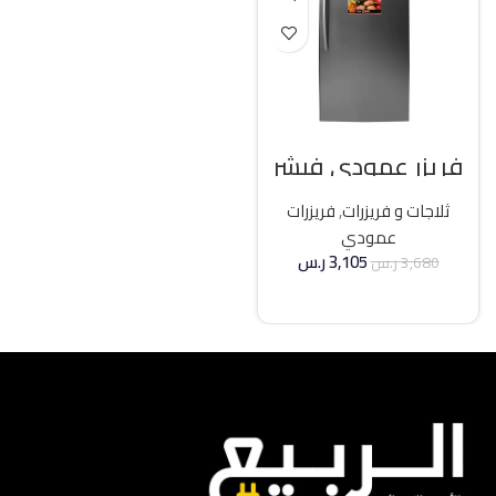
فريزر عمودي فيشر
21 قدم انفرتر – فضي
ثلاجات و فريزرات
,
فريزرات
عمودي
3,105
ر.س
3,680
ر.س
إضافة إلى السلة