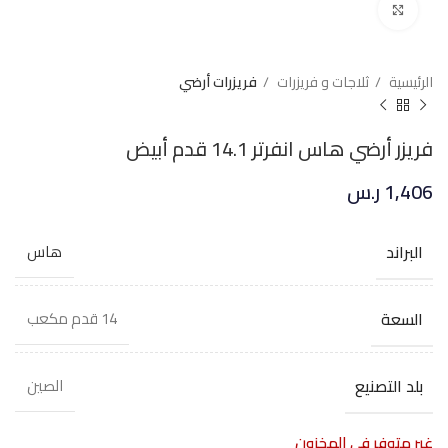
Click to enlarge
الرئيسية
ثلاجات و فريزرات
فريزرات أرضي
فريزر أرضي هاس انفرتر 14.1 قدم أبيض
1,406
ر.س
البراند
هاس
السعة
14 قدم مكعب
بلد التصنيع
الصين
غير متوفر في المخزون