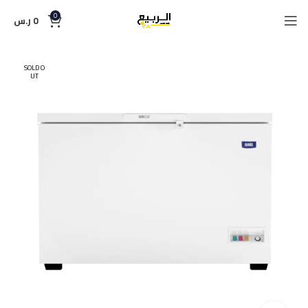
0
0
ر.س
SOLD O
UT