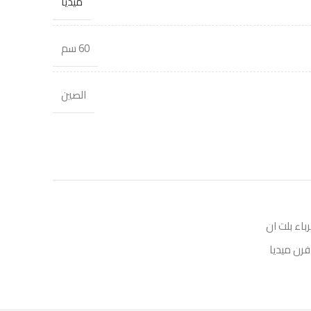
ميديا
60 سم
الصين
باء بلت ان
فرن ميديا