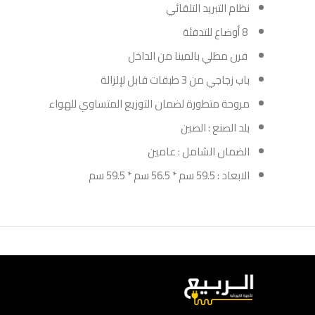
نظام التبريد التلقائي
8 أوضاع للتدفئة
فرن مطلي بالمينا من الداخل
باب زجاجي من 3 طبقات قابل لإلزالة
مروحة متطورة لضمان التوزيع المتساوي للهواء
بلد الصنع : الصين
الضمان الشامل : عامين
الابعاد : 59.5 سم * 56.5 سم * 59.5 سم