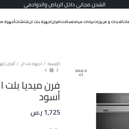
الشحن مجاني داخل الرياض والدوادمي
ات
ثلاجات و فريزرات
برادات مياه
غسالات
افران
اجهزة بلت ان
شاشات
أجهزة صغ
الرئيسية
اجهزة بلت ان
أفران كهر
SOLD O
UT
أسود
1,725
ر.س