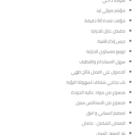
شوايه داخلي
مؤشر ضوئي ليد
مؤقت لمدة 60 دقيقة
مقبض عازل للحرارة
جرس إنذار للتنبية
تزويع متساوي للحرارة
سهل الاستخدام والتنظيف
الحصول علي افضل نتائج طهي
باب زجاجي شفاف لسهولة الرؤية
مصنوع من مواد عاليه الجودة
مصنوع من الاستانلس ستيل
تصميم انسيابي و انيق
الضمان الشامل : عامان
بلد الصنع : الصين