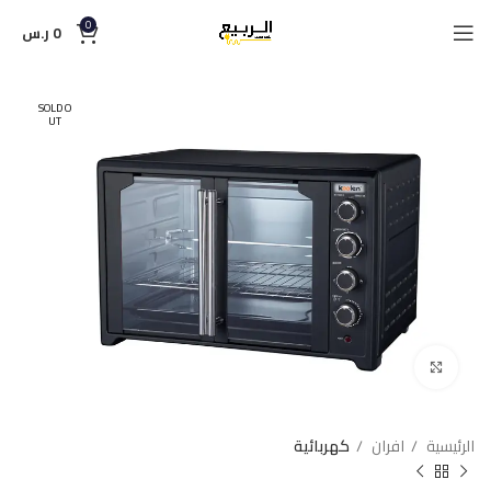
0
0
ر.س
SOLD O
UT
Click to enlarge
الرئيسية
افران
كهربائية