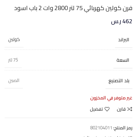
فرن كولين كهربائي 75 لتر 2800 وات 2 باب اسود
462
ر.س
البراند
كولين
السعة
75 لتر
بلد التصنيع
الصين
غير متوفر في المخزون
قارن
تفضيل
رمز المنتج:
802104011