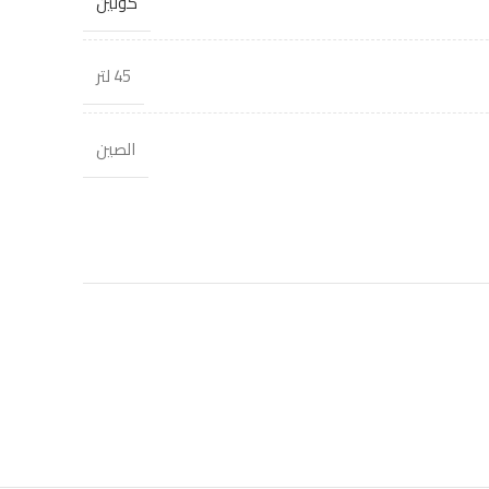
كولين
45 لتر
الصين