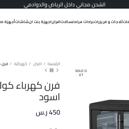
الشحن مجاني داخل الرياض والدوادمي
ات
ثلاجات و فريزرات
برادات مياه
غسالات
افران
اجهزة بلت ان
شاشات
أجهزة صغ
الرئيسية
افران
كهربائية
فرن كهرباء 
SOLD O
UT
اسود
450
ر.س