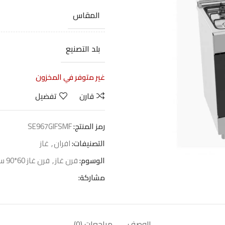
المقاس
بلد التصنيع
غير متوفر في المخزون
قارن
تفضيل
رمز المنتج:
SE967GIFSMF
التصنيفات:
افران
,
غاز
الوسوم:
فرن غاز
,
فرن غاز 60*90 سم
مشاركة:
الوصف
مراجعات (0)