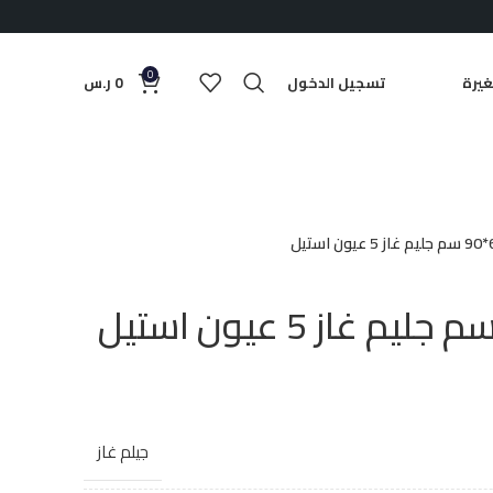
0
يرة
تسجيل الدخول
0
ر.س
جيلم غاز