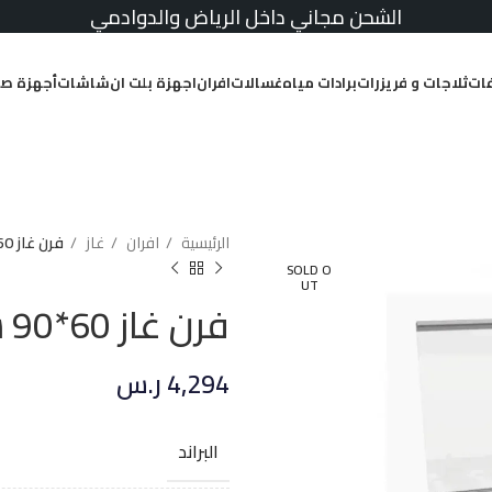
الشحن مجاني داخل الرياض والدوادمي
ات
ثلاجات و فريزرات
برادات مياه
غسالات
افران
اجهزة بلت ان
شاشات
أجهزة صغ
الرئيسية
افران
غاز
فرن غاز 60*90 سم جليم غاز 5 عيون استيل
SOLD O
UT
فرن غاز 60*90 سم جليم غاز 5 عيون استيل
4,294
ر.س
البراند