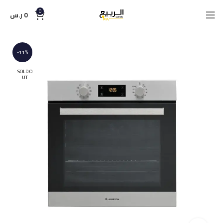
0
0
ر.س
-11%
SOLD O
UT