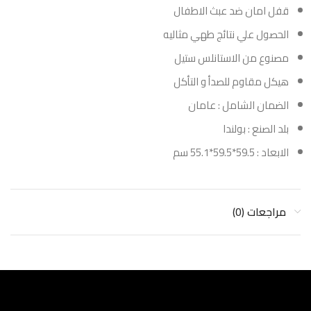
قفل امان ضد عبث الاطفال
الحصول علي نتائج طهي مثاليه
مصنوع من الاستانلس ستيل
هيكل مقاوم للصدأ و التأكل
الضمان الشامل : عامان
بلد الصنع : بولندا
الابعاد : 59.5*59.5*55.1 سم
مراجعات (0)