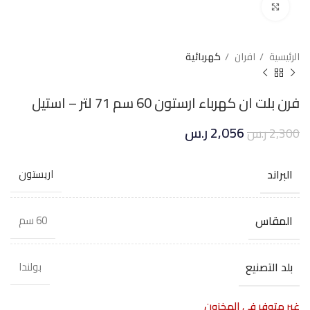
Click to enlarge
الرئيسية
افران
كهربائية
فرن بلت ان كهرباء ارستون 60 سم 71 لتر – استيل
2,056
ر.س
2,300
ر.س
البراند
اريستون
المقاس
60 سم
بلد التصنيع
بولندا
غير متوفر في المخزون