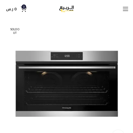
0
0
ر.س
SOLD O
UT