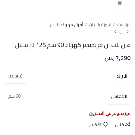
Click to enlarge
الرئيسية
اجهزة بلت ان
أفران كهرباء بلت ان
فرن بلت ان فريجيدير كهرباء 90 سم 125 لتر ستيل
7,290
ر.س
البراند
فريجيدير
المقاس
90 سم
غير متوفر في المخزون
قارن
تفضيل