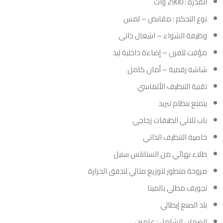
القدرة : 2900 وات
نوع التحكم : مقابض – لمس
وظيفة الشواء – اشعال ذاتى
مؤقت للفرن – إضاءة داخلية ليد
شاشة رقمية – أمان كامل
تقنية التنظيف الألماسي
يتمتع بنظام تبريد
باب ثلاثي الطبقات زجاجي
خاصية التنظيف الذاتي
طلاء نهائي من الستانلس ستيل
مروحة متطور لتوزيع مثالي لتدفق الحرارة
تجويف مطلي بالمينا
بلد الصنع إيطالي
الضمان الشامل : عامين