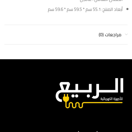
أبعاد المنتج: 55.1 سم * 59.5 سم * 59.6 سم
مراجعات (0)