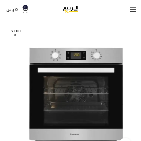
0
0
ر.س
SOLD O
UT