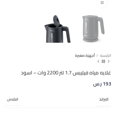
Click to enlarge
الرئيسية
أجهزة صغيرة
غلايه مياه فيليبس 1.7 لتر 2200 وات – اسود
193
ر.س
البراند
فيليبس