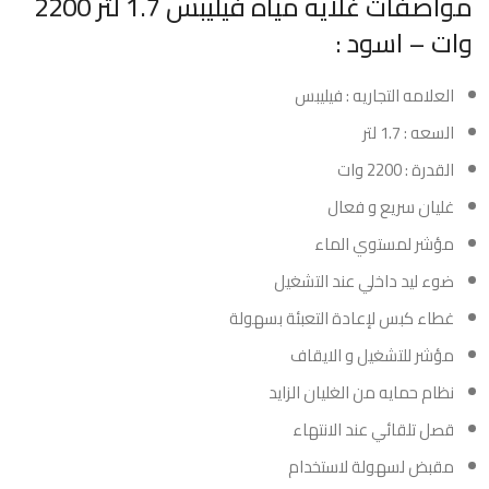
مواصفات غلايه مياه فيليبس 1.7 لتر 2200
وات – اسود :
العلامه التجاريه : فيليبس
السعه : 1.7 لتر
القدرة : 2200 وات
غليان سريع و فعال
مؤشر لمستوي الماء
ضوء ليد داخلي عند التشغيل
غطاء كبس لإعادة التعبئة بسهولة
مؤشر للتشغيل و الايقاف
نظام حمايه من الغليان الزايد
قصل تلقائي عند الانتهاء
مقبض لسهولة لاستخدام