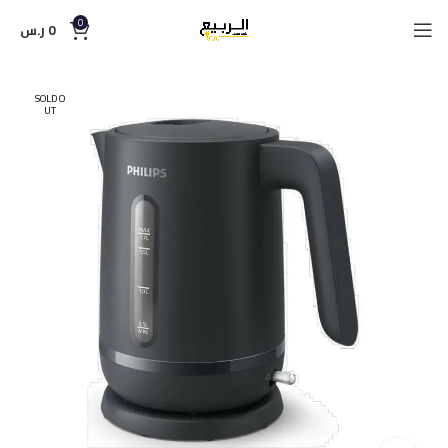
0
0
ر.س
SOLD O
UT