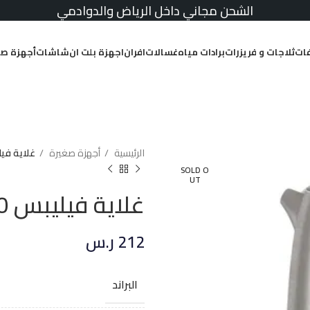
الشحن مجاني داخل الرياض والدوادمي
ات
ثلاجات و فريزرات
برادات مياه
غسالات
افران
اجهزة بلت ان
شاشات
أجهزة صغ
الرئيسية
أجهزة صغيرة
غلاية فيليبس 2200 واط 7
SOLD O
UT
غلاية فيليبس 2200 واط 1.7 لتر – استيل
212
ر.س
البراند