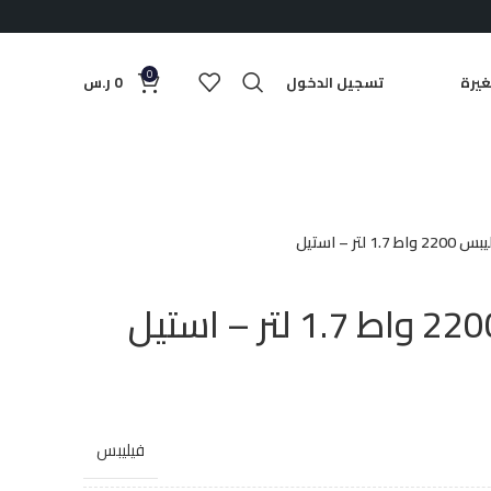
0
يرة
تسجيل الدخول
0
ر.س
1. لتر – استيل
فيليبس