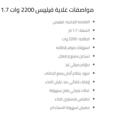
مواصفات غلاية فيليبس 2200 وات 1.7 لتر – استيل :
العلامه التجاريه : فيليبس
السعة : 1.7 لتر
الطاقة : 2200 وات
استهلاك موفر للطاقه
تسخين سريع و فعال
مؤشر ضوئي ليد
مزود بنظام أمان يمنع الجفاف
إيقاف تلقائي عند غليان الماء
غطاء زنبركي يفتح بسهولة
مقياس لمستوي الماء
مقبض لسهولة الاستخدام