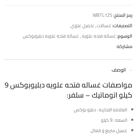
رمز المنتج:
WBTL12S
التصنيفات:
غسالات
,
تحميل علوي
الوسوم:
غساله فتحه علويه
,
غساله فتحه علويه دبليوبوكس
مشاركة:
الوصف
مواصفات غساله فتحه علويه دبليوبوكس 9
كيلو اتوماتيك – سلفر:
العلامه التجاريه : دبليو بوكس
السعه : 9 كيلو
غسيل سريع و فعال