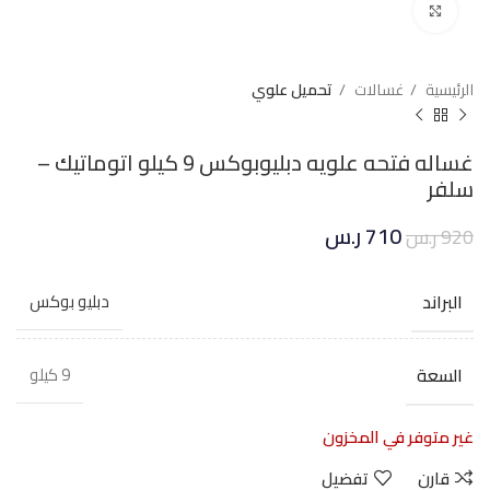
Click to enlarge
الرئيسية
غسالات
تحميل علوي
غساله فتحه علويه دبليوبوكس 9 كيلو اتوماتيك –
سلفر
710
ر.س
920
ر.س
البراند
دبليو بوكس
السعة
9 كيلو
غير متوفر في المخزون
قارن
تفضيل