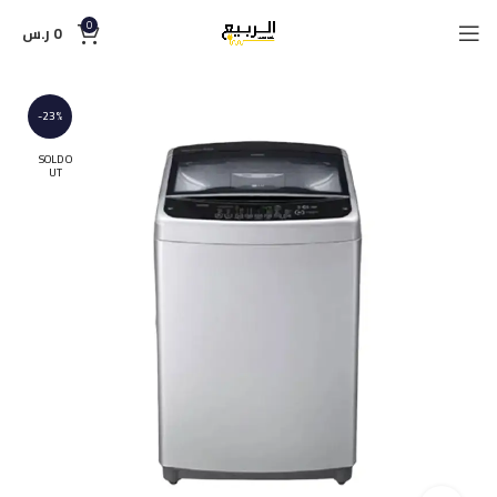
0
0
ر.س
-23%
SOLD O
UT