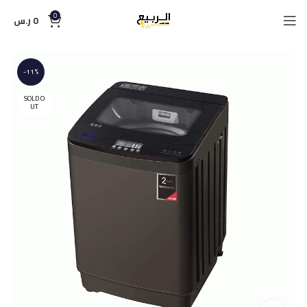
0
0
ر.س
-11%
SOLD O
UT