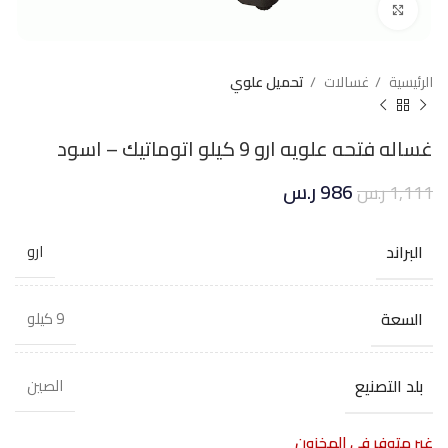
Click to enlarge
الرئيسية
غسالات
تحميل علوي
غساله فتحه علويه ارو 9 كيلو اتوماتيك – اسود
986
ر.س
1,111
ر.س
البراند
ارو
السعة
9 كيلو
بلد التصنيع
الصين
غير متوفر في المخزون