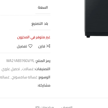
السعة
بلد التصنيع
غير متوفر في المخزون
قارن
تفضيل
رمز المنتج:
WA21A8376GV/YL
التصنيفات:
غسالات
,
تحميل علوي
الوسوم:
غساله سامسونج
,
غساله 
مشاركة:
الوصف
مراجعات (0)