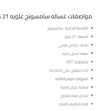
مواصفات غساله سامسونج علويه 21 كيلو – رمادي :
العلامة التجارية : سامسونج
السعة : 21 كيلو
محرك عاكس رقمي
سعه غسيل كبيره
تكنولوجيا VRT
اداء تشغيل عالي الكفاءة
استهلاك موفر للطاقه
شاشة عرض رقمية
مدخل مياه مزدوج
فتحه لتصريف المياه