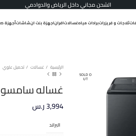
الشحن مجاني داخل الرياض والدوادمي
ات
ثلاجات و فريزرات
برادات مياه
غسالات
افران
اجهزة بلت ان
شاشات
أجهزة صغ
الرئيسية
غسالات
تحميل علوي
SOLD O
UT
غساله سامسونج علويه 21
3,994
ر.س
البراند