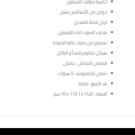
خاصية مؤقت للتشغيل
حوض من الأستانلس ستيل
ارجل قابلة للتعديل
هدوء الصوت اثناء التشغيل
مصنوع من مواد عاليه الجودة
هيكل مقاوم للصدأ و التأكل
الضمان الشامل : عامان
ضمان الكمبروسر : 5 سنوات
بلد الصنع : تايلاند
الابعاد : ‎70 x 113.1 x 74.8‎ سم