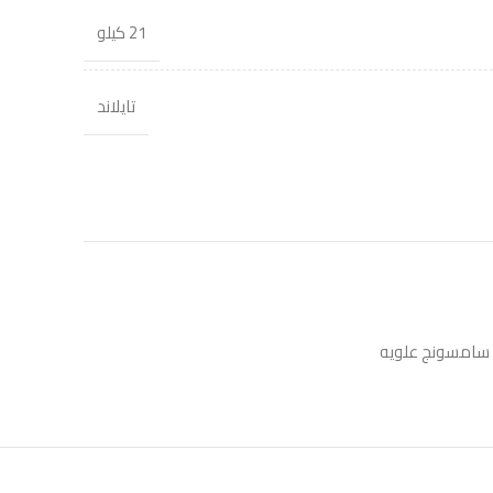
21 كيلو
تايلاند
سامسونج علويه