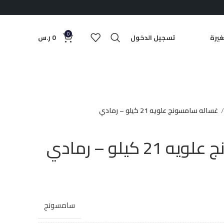
0
يرة
تسجيل الدخول
0
ر.س
غساله سامسونج علويه 21 كيلو – رمادي
 كيلو – رمادي
سامسونج