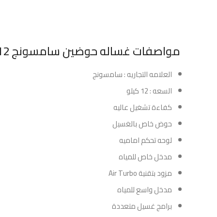
مواصفات غساله حوضين سامسونج 12 كيلو – رمادي:
العلامه التجاريه : سامسونج
السعه : 12 كيلو
كفاءة تشغيل عاليه
حوض خاص بالغسيل
لوحه تحكم اماميه
مدخل خاص للمياه
مزود بتقنية Air Turbo
مدخل واسع للمياه
برامج غسيل متعددة