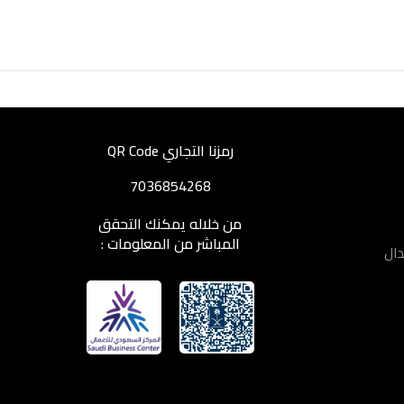
رمزنا التجاري QR Code
7036854268
من خلاله يمكنك التحقق
المباشر من المعلومات :
دال