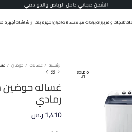
الشحن مجاني داخل الرياض والدوادمي
ات
ثلاجات و فريزرات
برادات مياه
غسالات
افران
اجهزة بلت ان
شاشات
أجهزة صغ
الرئيسية
غسالات
حوضين
غساله
SOLD O
UT
رمادي
1,410
ر.س