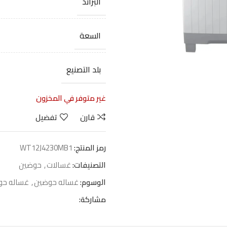
البراند
السعة
بلد التصنيع
غير متوفر في المخزون
قارن
تفضيل
رمز المنتج:
WT12J4230MB1
التصنيفات:
غسالات
,
حوضين
الوسوم:
غساله حوضين
,
غساله حو
مشاركة: