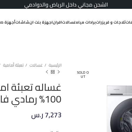
الشحن مجاني داخل الرياض والدوادمي
ات
ثلاجات و فريزرات
برادات مياه
غسالات
افران
اجهزة بلت ان
شاشات
أجهزة صغ
الرئيسية
غسالات
تعبئة أمامية
SOLD O
UT
100% رمادي فاتح
7,273
ر.س