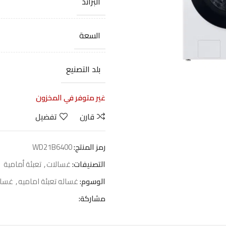
البراند
السعة
بلد التصنيع
غير متوفر في المخزون
قارن
تفضيل
رمز المنتج:
WD21B6400
التصنيفات:
غسالات
,
تعبئة أمامية
الوسوم:
غساله تعبئة اماميه
,
غسال
مشاركة: