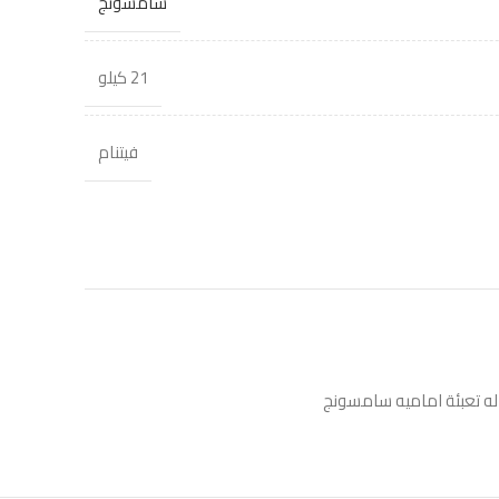
سامسونج
21 كيلو
فيتنام
ه تعبئة اماميه سامسونج