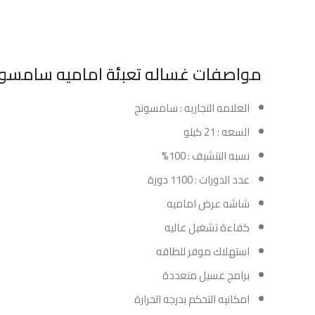
مواصفات غساله تعبئة اماميه سامسونج 21 كيلو 100% رمادي ف
العلامه التجاريه : سامسونج
السعه : 21 كيلو
نسبه التنشيف : 100%
عدد الدورات : 1100 دورة
شاشه عرض اماميه
كفاءة تشغيل عاليه
استهلاك موفر للطاقه
برامج غسيل متعددة
امكانيه التحكم بدرجه الحرارة