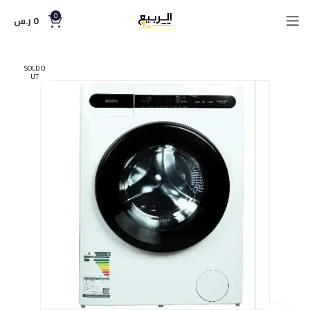
0
0
ر.س
SOLD O
UT