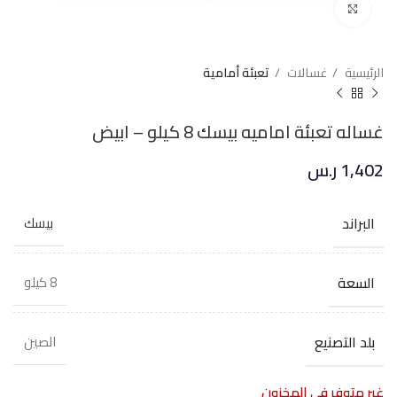
Click to enlarge
الرئيسية
غسالات
تعبئة أمامية
غساله تعبئة اماميه بيسك 8 كيلو – ابيض
1,402
ر.س
البراند
بيسك
السعة
8 كيلو
بلد التصنيع
الصين
غير متوفر في المخزون