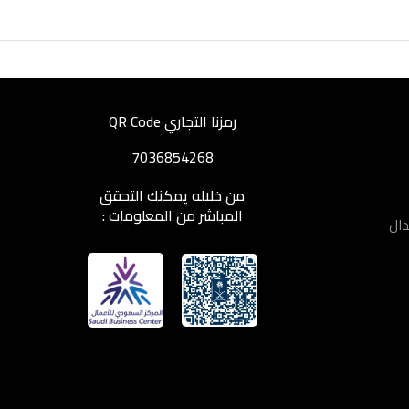
رمزنا التجاري QR Code
7036854268
من خلاله يمكنك التحقق
المباشر من المعلومات :
دال