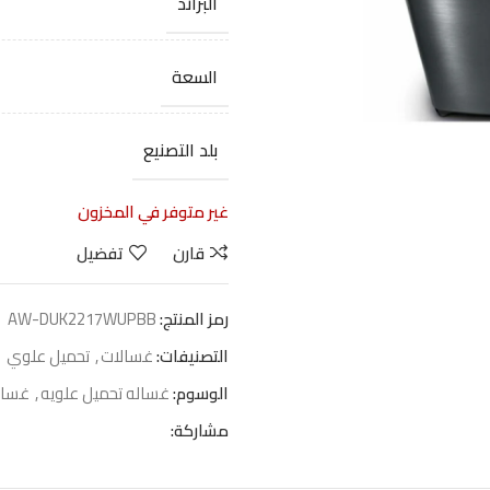
البراند
السعة
بلد التصنيع
غير متوفر في المخزون
قارن
تفضيل
رمز المنتج:
AW-DUK2217WUPBB
التصنيفات:
غسالات
,
تحميل علوي
الوسوم:
غساله تحميل علويه
,
غساله
مشاركة: