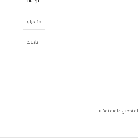
توشيبا
15 كيلو
تايلاند
 تحميل علويه توشيبا