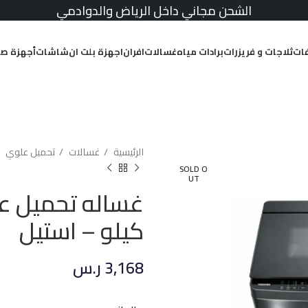
الشحن مجاني داخل الرياض والدوادمي
ات
ثلاجات و فريزرات
برادات مياه
غسالات
افران
اجهزة بلت ان
شاشات
أجهزة صغ
الرئيسية
غسالات
تحميل علوي
SOLD O
UT
كيلو – استيل
3,168
ر.س