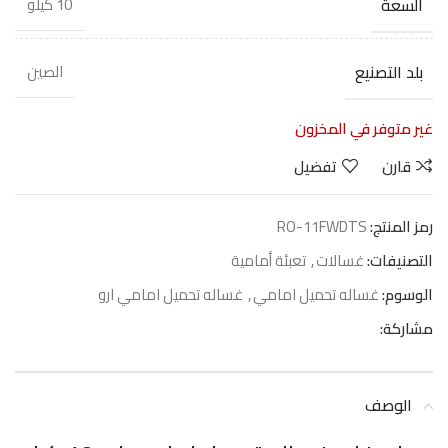
السعة
10 كيلو
بلد التصنيع
الصين
غير متوفر في المخزون
قارن
تفضيل
رمز المنتج:
RO-11FWDTS
التصنيفات:
غسالات
,
تعبئة أمامية
الوسوم:
غساله تحميل امامي
,
غساله تحميل امامي ارو
مشاركة:
الوصف