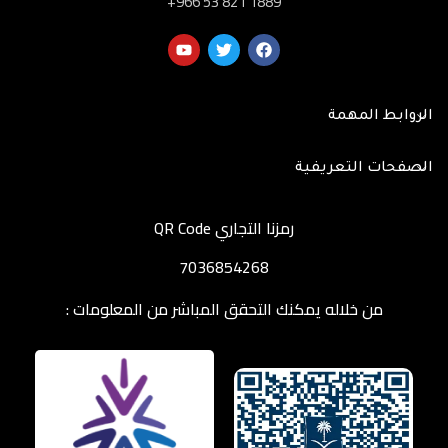
‎+966 53 821 1889
الروابط المهمة
الصفحات التعريفية
رمزنا التجاري QR Code
7036854268
من خلاله يمكنك التحقق المباشر من المعلومات :