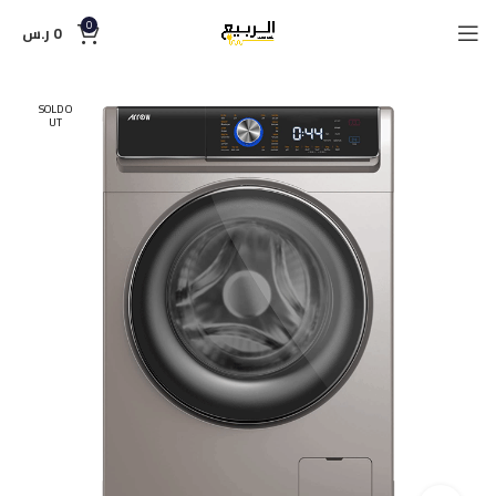
0
0
ر.س
SOLD O
UT