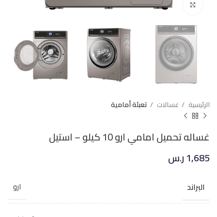
Click to enlarge
الرئيسية
غسالات
تعبئة أمامية
غساله تحميل امامي ارو 10 كيلو – استيل
1,685
ر.س
البراند
ارو