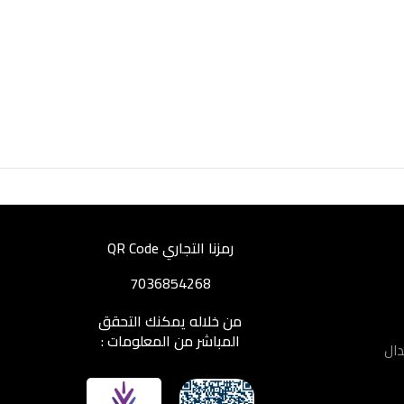
رمزنا التجاري QR Code
7036854268
من خلاله يمكنك التحقق
المباشر من المعلومات :
دال