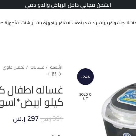
الشحن مجاني داخل الرياض والدوادمي
ات
ثلاجات و فريزرات
برادات مياه
غسالات
افران
اجهزة بلت ان
شاشات
أجهزة صغ
الرئيسية
غسالات
تحميل علوي
-24%
SOLD O
كيلو ابيض*اسو
UT
297
ر.س
391
ر.س