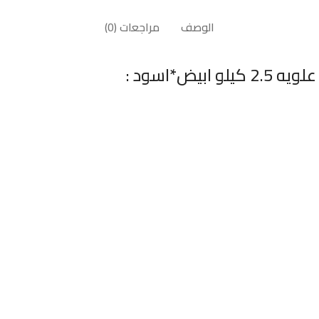
الوصف
مراجعات (0)
ض*اسود :