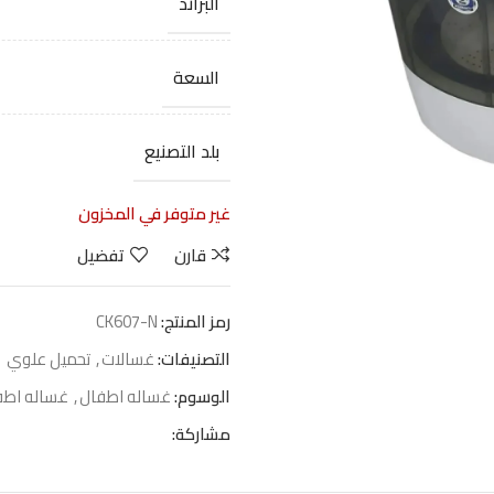
البراند
السعة
بلد التصنيع
غير متوفر في المخزون
قارن
تفضيل
رمز المنتج:
CK607-N
التصنيفات:
غسالات
,
تحميل علوي
الوسوم:
غساله اطفال
,
غساله اطف
مشاركة: