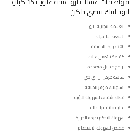
مواصفات غساله ارو فتحه علويه 15 كيلو
اتوماتيك فضي داكن :
العلامه التجاريه : ارو
السعه : 15 كيلو
700 دورة بالدقيقة
كفاءة تشغيل عاليه
برامج غسيل متعددة
شاشة عرض ال اي دي
استهلاك موفر للطاقه
غطاء شفاف لسهولة الرؤيه
عنايه فائقه بالملابس
سهولة التحكم بدرجه الحرارة
مقبض لسهولة الاستخدام