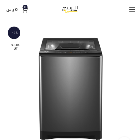
0
0
ر.س
-14%
SOLD O
UT