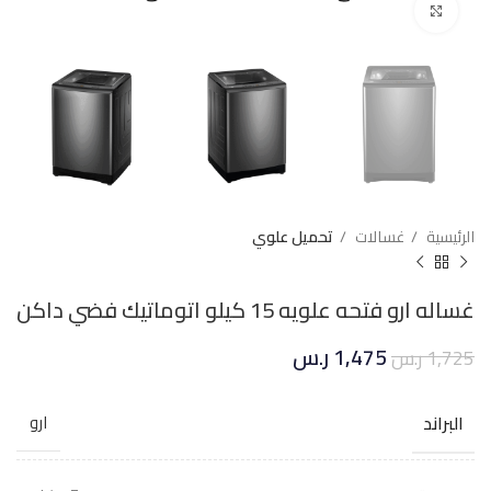
Click to enlarge
الرئيسية
غسالات
تحميل علوي
غساله ارو فتحه علويه 15 كيلو اتوماتيك فضي داكن
1,475
ر.س
1,725
ر.س
البراند
ارو