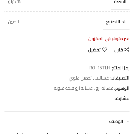
السعة
15 كيلو
بلد التصنيع
الصين
غير متوفر في المخزون
قارن
تفضيل
رمز المنتج:
RO-15TLH
التصنيفات:
غسالات
,
تحميل علوي
الوسوم:
غساله ارو
,
غساله ارو فتحه علويه
مشاركة:
الوصف