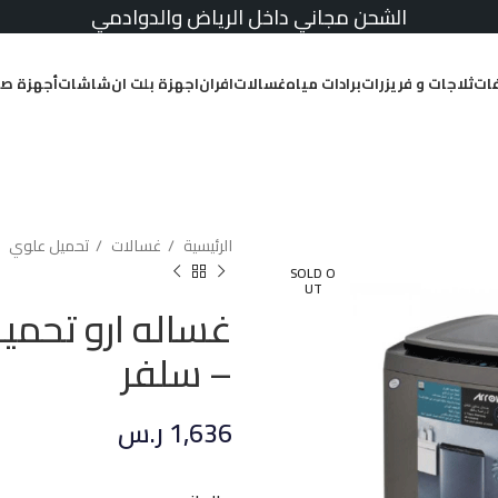
الشحن مجاني داخل الرياض والدوادمي
ات
ثلاجات و فريزرات
برادات مياه
غسالات
افران
اجهزة بلت ان
شاشات
أجهزة صغ
الرئيسية
غسالات
تحميل علوي
SOLD O
UT
– سلفر
1,636
ر.س