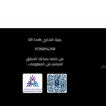
رمزنا التجاري QR Code
7036854268
من خلاله يمكنك التحقق
المباشر من المعلومات :
دال