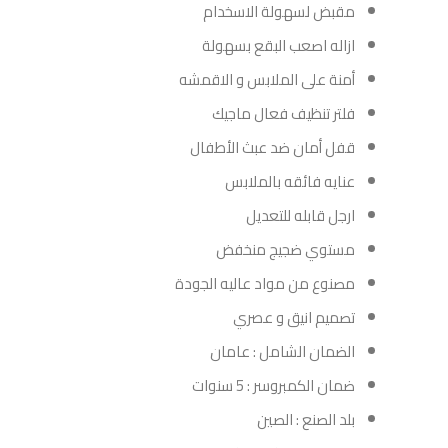
مقبض لسهولة الاسخدام
ازاله اصعب البقع بسهولة
أمنة على الملابس و الاقمشه
فلتر تنظيف فعال ماجيك
قفل أمان ضد عبث الأطفال
عنايه فائقه بالملابس
ارجل قابله للتعديل
مستوي ضجيج منخفض
مصنوع من مواد عاليه الجودة
تصميم انيق و عصري
الضمان الشامل : عامان
ضمان الكمبروسر : 5 سنوات
بلد الصنع : الصين