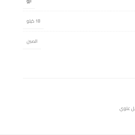
ارو
18 كيلو
الصين
يل علوي