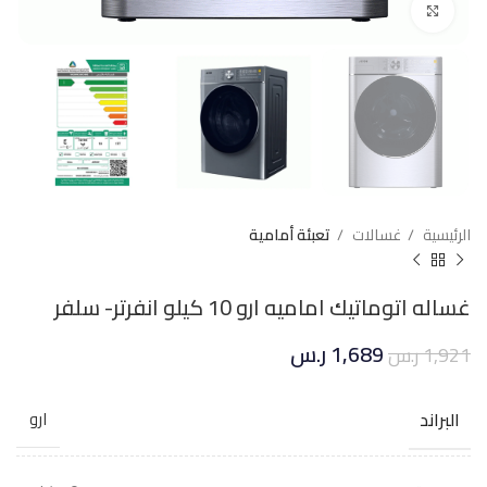
Click to enlarge
الرئيسية
غسالات
تعبئة أمامية
غساله اتوماتيك اماميه ارو 10 كيلو انفرتر- سلفر
1,689
ر.س
1,921
ر.س
البراند
ارو