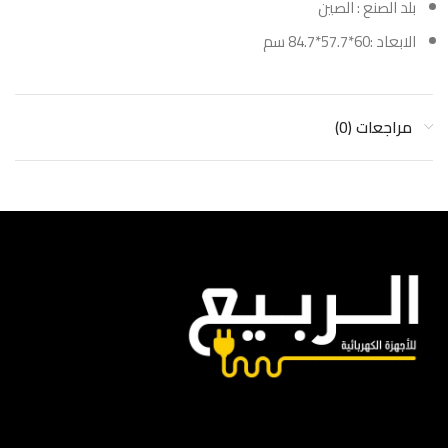
بلد الصنع : الصين
الابعاد :60*57.7*84.7 سم
مراجعات (0)