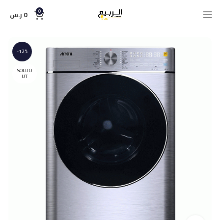
0
0
ر.س
-12%
SOLD O
UT