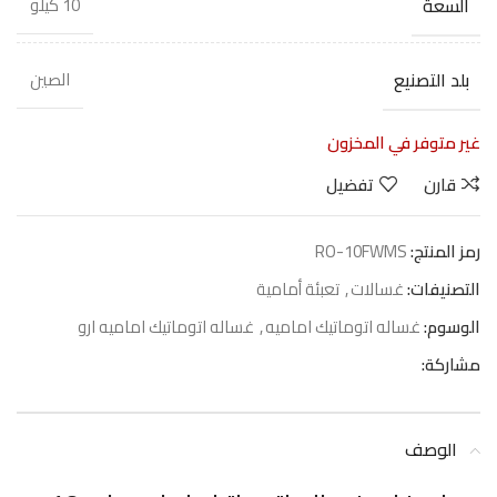
السعة
10 كيلو
بلد التصنيع
الصين
غير متوفر في المخزون
قارن
تفضيل
رمز المنتج:
RO-10FWMS
التصنيفات:
غسالات
,
تعبئة أمامية
الوسوم:
غساله اتوماتيك اماميه
,
غساله اتوماتيك اماميه ارو
مشاركة:
الوصف