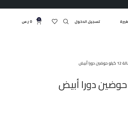
0
يرة
تسجيل الدخول
0
ر.س
 حوضين دورا أبيض