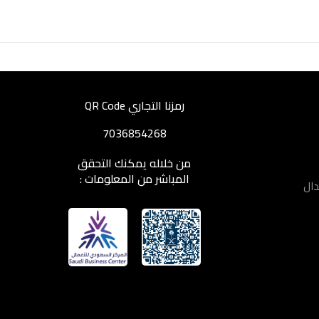
رمزنا التجاري QR Code
7036854268
من خلاله يمكنك التحقق
المباشر من المعلومات :
دال