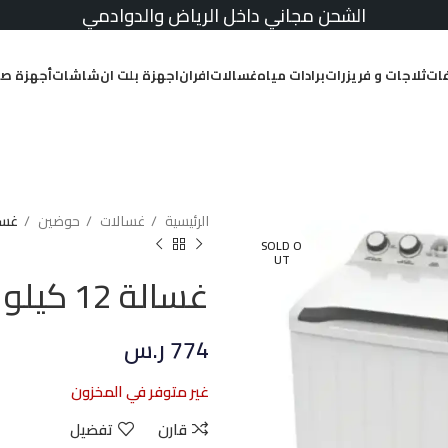
الشحن مجاني داخل الرياض والدوادمي
ات
ثلاجات و فريزرات
برادات مياه
غسالات
افران
اجهزة بلت ان
شاشات
أجهزة صغ
الرئيسية
غسالات
حوضين
غسالة 12 كيلو
SOLD O
UT
غسالة 12 كيلو حوضين دورا أبيض
774
ر.س
غير متوفر في المخزون
قارن
تفضيل