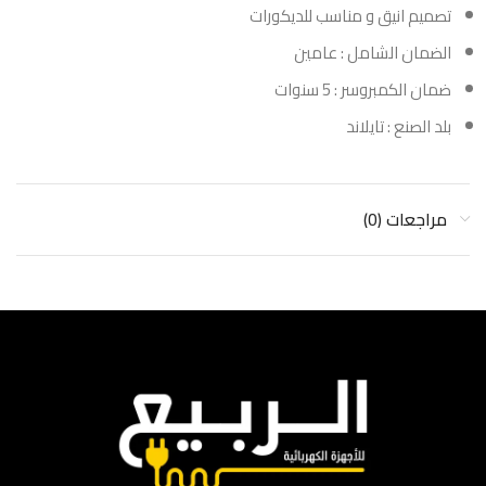
تصميم انيق و مناسب للديكورات
الضمان الشامل : عامين
ضمان الكمبروسر : 5 سنوات
بلد الصنع : تايلاند
مراجعات (0)