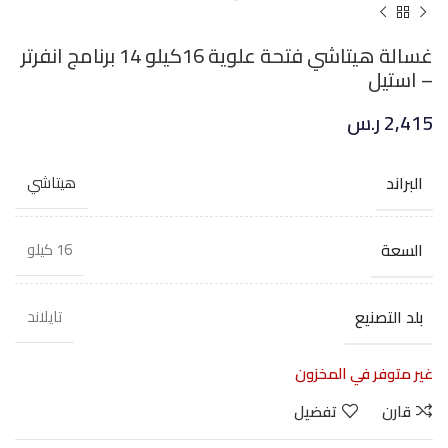
غسالة هيتاشي فتحة علوية 16كيلو 14 برنامج انفرتر
– استيل
2,415
ر.س
البراند
هيتاشي
السعة
16 كيلو
بلد التصنيع
تايلاند
غير متوفر في المخزون
قارن
تفضيل