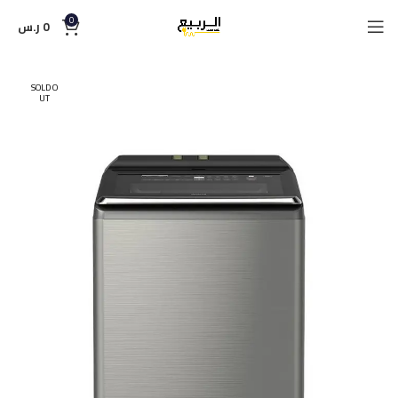
0
0
ر.س
SOLD O
UT