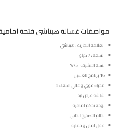
مواصفات غسالة هيتاشي فتحة امامية 7 كيلو – ابيض
العلامه التجاريه : هيتاشي
السعه : 7 كيلو
نسبة التنشيف : 75%
16 برنامج للغسيل
محرك قوي و عالي الكفاءة
شاشه عرض ليد
لوحه تحكم اماميه
نظام التصحيح الذاتي
قفل امان و حمايه