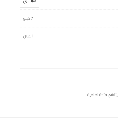
هيتاشي
7 كيلو
الصين
تاشي فتحة امامية