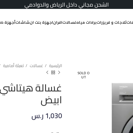
الشحن مجاني داخل الرياض والدوادمي
ات
ثلاجات و فريزرات
برادات مياه
غسالات
افران
اجهزة بلت ان
شاشات
أجهزة صغ
الرئيسية
غسالات
تعبئة أمامية
SOLD O
UT
ابيض
1,030
ر.س