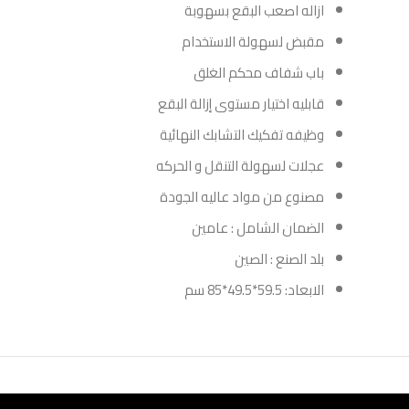
ازاله اصعب البقع بسهوبة
مقبض لسهولة الاستخدام
باب شفاف محكم الغلق
قابليه اختيار مستوى إزالة البقع
وظيفه تفكيك التشابك النهائية
عجلات لسهولة التنقل و الحركه
مصنوع من مواد عاليه الجودة
الضمان الشامل : عامين
بلد الصنع : الصين
الابعاد: 59.5*49.5*85 سم