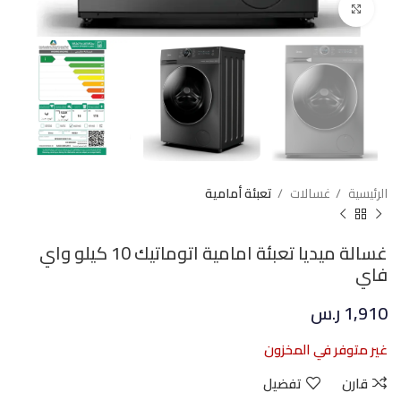
Click to enlarge
الرئيسية
غسالات
تعبئة أمامية
غسالة ميديا تعبئة امامية اتوماتيك 10 كيلو واي
فاي
1,910
ر.س
غير متوفر في المخزون
قارن
تفضيل