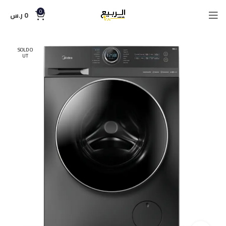
0
0
ر.س
SOLD O
UT