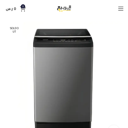
0
0
ر.س
SOLD O
UT