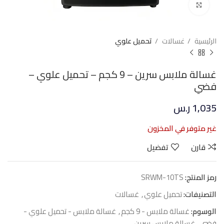
Click to enlarge
الرئيسية
غسالات
تحميل علوي
غسالة ملابس سرين – 9 كجم – تحميل علوي –
فضي
1,035
ر.س
غير متوفر في المخزون
قارن
تفضيل
رمز المنتج:
SRWM-10TS
التصنيفات:
تحميل علوي
,
غسالات
الوسوم:
غسالة ملابس - 9 كجم
,
غسالة ملابس - تحميل علوي -
فضي
,
غسالة ملابس سرين