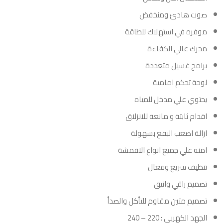
صوت هادئ ومنخفض
موفره في استهلاك للطاقة
محرك عالي الكفاءة
برامج غسيل متعددة
لوحة تحكم امامية
يحتوي علي مدخل للمياه
اقدام ثابتة و مانعة للانزلاق
ازالة اصعب البقع بسهولة
امنه علي جميع انواع الاقمشة
تنظيف سريع وفعال
تصميم راقي وانيق
تصميم متين مقاوم للتأكل والصدأ
الجهد الكهربي : 220 – 240