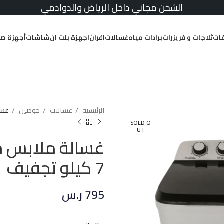
الشحن مجاني داخل الرياض والدوادمي
ات
ثلاجات و فريزرات
برادات مياه
غسالات
افران
اجهزة بلت ان
شاشات
أجهزة صغ
الرئيسية
غسالات
حوضين
غسالة
SOLD O
UT
7 كيلو تجفيف
795
ر.س