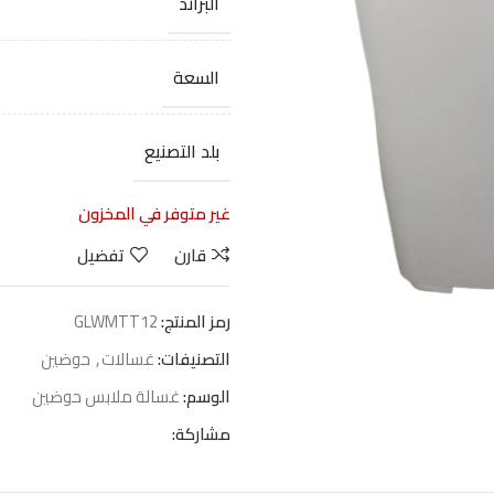
البراند
السعة
بلد التصنيع
غير متوفر في المخزون
قارن
تفضيل
رمز المنتج:
GLWMTT12
التصنيفات:
غسالات
,
حوضين
الوسم:
غسالة ملابس حوضين
مشاركة: