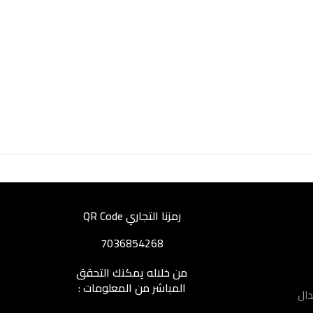
رمزنا التجاري QR Code
7036854268
من خلاله يمكنك التحقق
المباشر من المعلومات :
دال