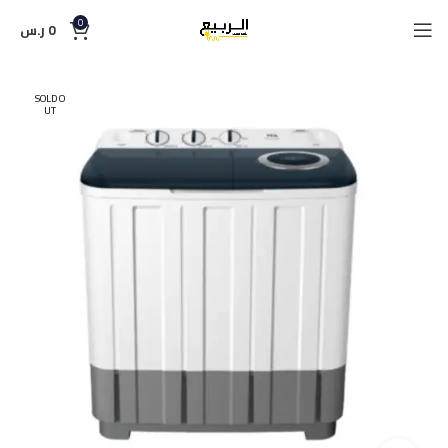
0
0
ر.س
SOLD O
UT