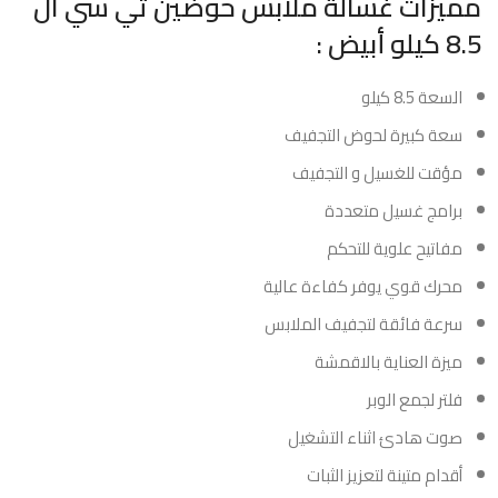
مميزات غسالة ملابس حوضين تي سي ال
8.5 كيلو أبيض :
السعة 8.5 كيلو
سعة كبيرة لحوض التجفيف
مؤقت للغسيل و التجفيف
برامج غسيل متعددة
مفاتيح علوية للتحكم
محرك قوي يوفر كفاءة عالية
سرعة فائقة لتجفيف الملابس
ميزة العناية بالاقمشة
فلتر لجمع الوبر
صوت هادئ اثناء التشغيل
أقدام متينة لتعزيز الثبات