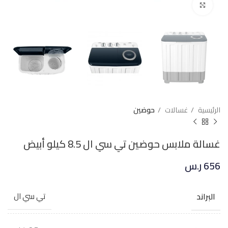
Click to enlarge
الرئيسية
غسالات
حوضين
غسالة ملابس حوضين تي سي ال 8.5 كيلو أبيض
656
ر.س
البراند
تي سي ال