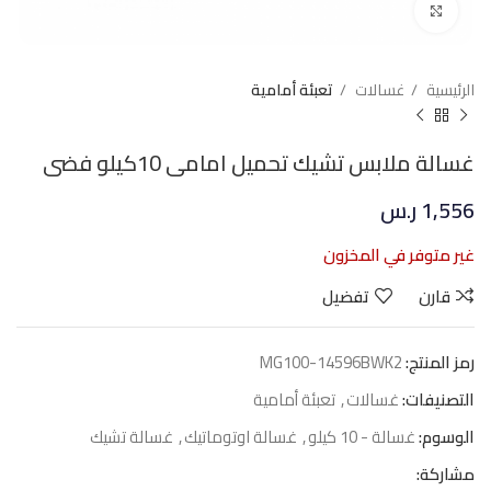
Click to enlarge
الرئيسية
غسالات
تعبئة أمامية
غسالة ملابس تشيك تحميل امامى 10كيلو فضى
1,556
ر.س
غير متوفر في المخزون
قارن
تفضيل
رمز المنتج:
MG100-14596BWK2
التصنيفات:
غسالات
,
تعبئة أمامية
الوسوم:
غسالة - 10 كيلو
,
غسالة اوتوماتيك
,
غسالة تشيك
مشاركة: