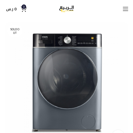
0
0
ر.س
SOLD O
UT