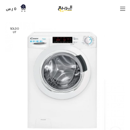
0
0
ر.س
SOLD O
UT