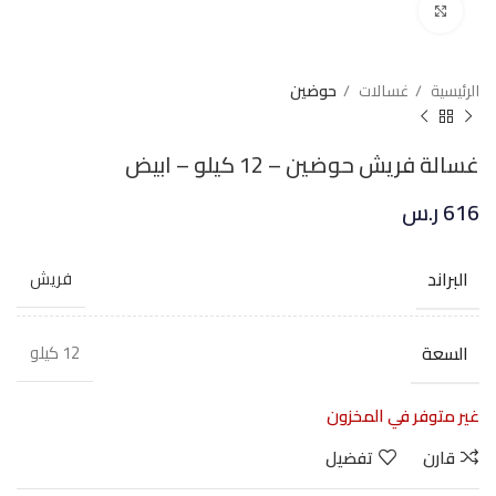
Click to enlarge
الرئيسية
غسالات
حوضين
غسالة فريش حوضين – 12 كيلو – ابيض
616
ر.س
البراند
فريش
السعة
12 كيلو
غير متوفر في المخزون
قارن
تفضيل