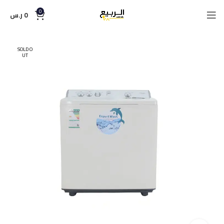
0
0
ر.س
SOLD O
UT