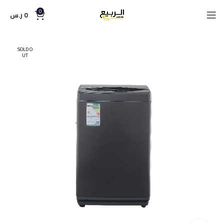
0
0
ر.س
SOLD O
UT