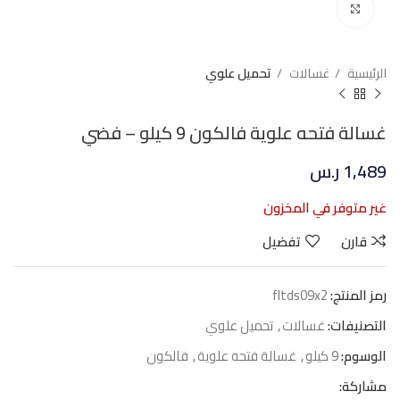
Click to enlarge
الرئيسية
غسالات
تحميل علوي
غسالة فتحه علوية فالكون 9 كيلو – فضي
1,489
ر.س
غير متوفر في المخزون
قارن
تفضيل
رمز المنتج:
fltds09x2
التصنيفات:
غسالات
,
تحميل علوي
الوسوم:
9 كيلو
,
غسالة فتحه علوية
,
فالكون
مشاركة: