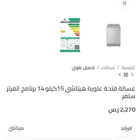
Click to enlarge
الرئيسية
غسالات
تحميل علوي
غسالة فتحة علوية هيتاشي 15كيلو 14 برنامج انفرتر
سلفر
2,270
ر.س
البراند
هيتاشي