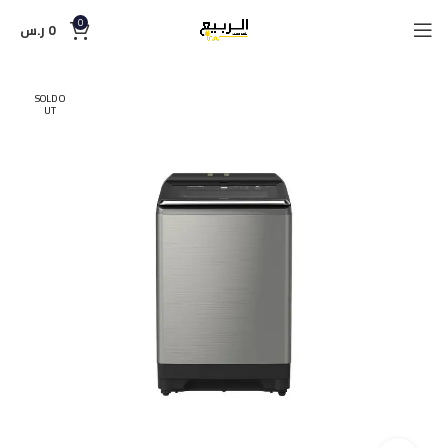
0
0
ر.س
SOLD O
UT