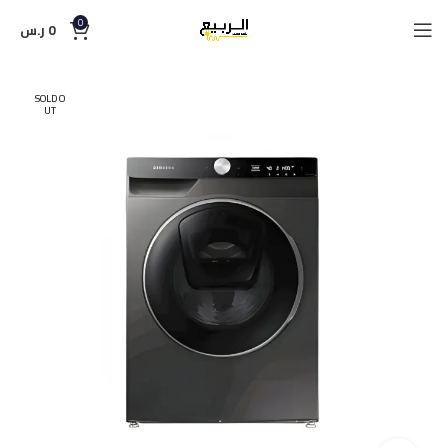
0
0
ر.س
SOLD O
UT