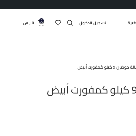
0
يرة
تسجيل الدخول
0
ر.س
وضين 9 كيلو كمفورت أبيض