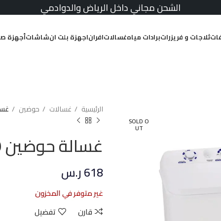
الشحن مجاني داخل الرياض والدوادمي
ات
ثلاجات و فريزرات
برادات مياه
غسالات
افران
اجهزة بلت ان
شاشات
أجهزة صغ
الرئيسية
غسالات
حوضين
غسالة ح
SOLD O
UT
غسالة حوضين 9 كيلو كمفورت أبيض
618
ر.س
غير متوفر في المخزون
قارن
تفضيل