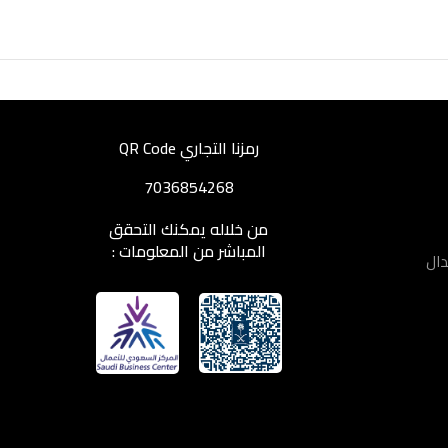
رمزنا التجاري QR Code
7036854268
من خلاله يمكنك التحقق
المباشر من المعلومات :
دال