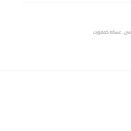
ين
,
غسالة كمفورت