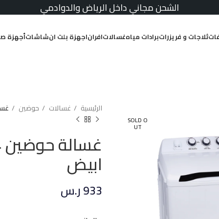
الشحن مجاني داخل الرياض والدوادمي
ات
ثلاجات و فريزرات
برادات مياه
غسالات
افران
اجهزة بلت ان
شاشات
أجهزة صغ
الرئيسية
غسالات
حوضين
غسالة حوض
SOLD O
UT
ابيض
933
ر.س