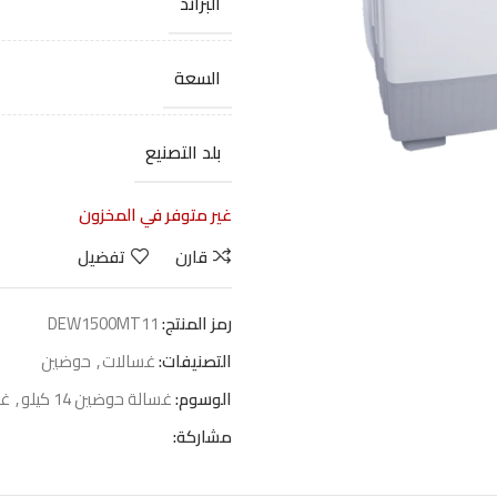
البراند
السعة
بلد التصنيع
غير متوفر في المخزون
قارن
تفضيل
رمز المنتج:
DEW1500MT11
التصنيفات:
غسالات
,
حوضين
الوسوم:
غسالة حوضين 14 كيلو
,
غسا
مشاركة: