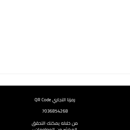
رمزنا التجاري QR Code
7036854268
من خلاله يمكنك التحقق
المباشر من المعلومات :