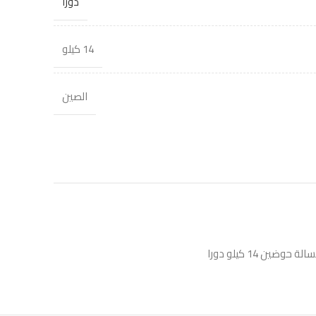
دورا
14 كيلو
الصين
لة حوضين 14 كيلو دورا