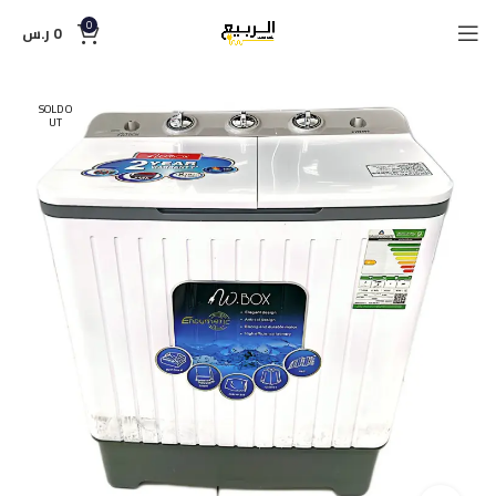
0
0
ر.س
SOLD O
UT