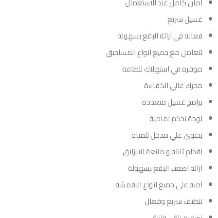
امان كامل عند الاستعمال
غسيل سريع
فعاله في ازالة البقع بسهولة
تتعامل مع جميع انواع المساحيق
موفره في استهلاك للطاقة
محرك عالي الكفاءة
برامج غسيل متعددة
لوحة تحكم امامية
يحتوي علي مدخل للمياه
اقدام ثابتة و مانعة للانزلاق
ازالة اصعب البقع بسهولة
امنه علي جميع انواع الاقمشة
تنظيف سريع وفعال
تصميم راقي وانيق