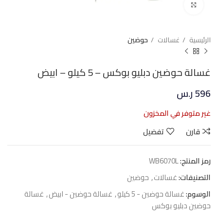
Click to enlarge
الرئيسية
غسالات
حوضين
غسالة حوضين دبليو بوكس – 5 كيلو – ابيض
596
ر.س
غير متوفر في المخزون
قارن
تفضيل
رمز المنتج:
WB6070L
التصنيفات:
غسالات
,
حوضين
الوسوم:
غسالة حوضين - 5 كيلو
,
غسالة حوضين - ابيض
,
غسالة
حوضين دبليو بوكس