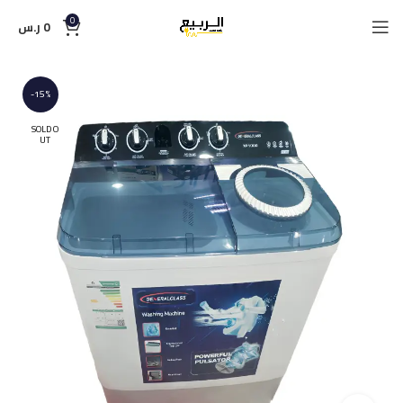
0
0
ر.س
-15%
SOLD O
UT