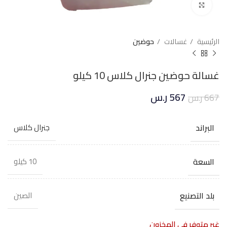
Click to enlarge
الرئيسية
غسالات
حوضين
غسالة حوضين جنرال كلاس 10 كيلو
567
ر.س
667
ر.س
البراند
جنرال كلاس
السعة
10 كيلو
بلد التصنيع
الصين
غير متوفر في المخزون