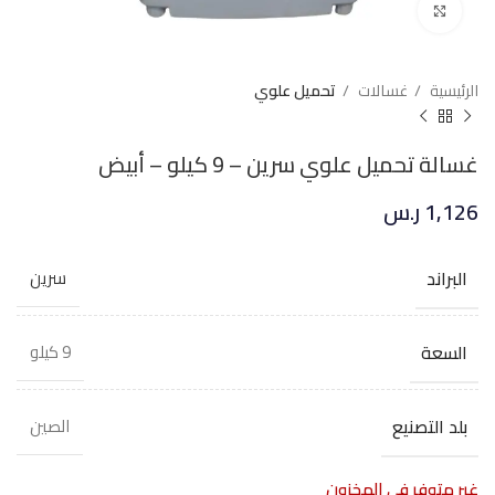
Click to enlarge
الرئيسية
غسالات
تحميل علوي
غسالة تحميل علوي سرين – 9 كيلو – أبيض
1,126
ر.س
البراند
سرين
السعة
9 كيلو
بلد التصنيع
الصين
غير متوفر في المخزون