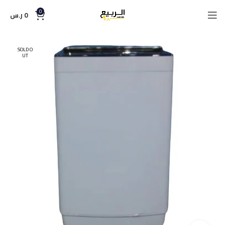
0
0
ر.س
SOLD O
UT