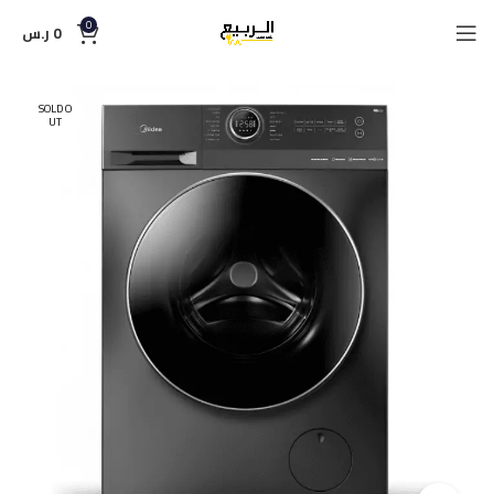
0
0
ر.س
SOLD O
UT