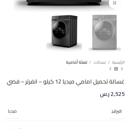
Click to enlarge
الرئيسية
غسالات
تعبئة أمامية
غسالة تحميل امامي ميديا 12 كيلو – انفرتر – فضي
2,525
ر.س
البراند
ميديا