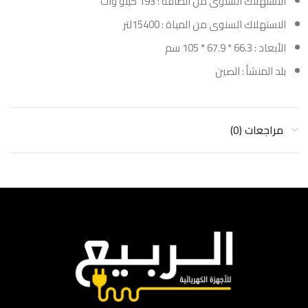
الاستهلاك السنوى من الطاقة : 193 كيلو وات
الاستهلاك السنوى من المياة : 15400لتر
الأبعاد : 66.3 * 67.9 * 105 سم
بلد المنشأ : الصين
مراجعات (0)