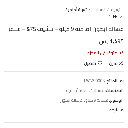
الرئيسية
غسالات
تعبئة أمامية
غسالة ايكون امامية 9 كيلو – تنشيف 75% – سلفر
1,495
ر.س
غير متوفر في المخزون
قارن
تفضيل
رمز المنتج:
FWM9000S
التصنيفات:
غسالات
,
تعبئة أمامية
الوسوم:
غسالة 9 كيلو
,
غسالة ايكون
مشاركة: