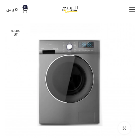
0
0
ر.س
SOLD O
UT
Click to enlarge